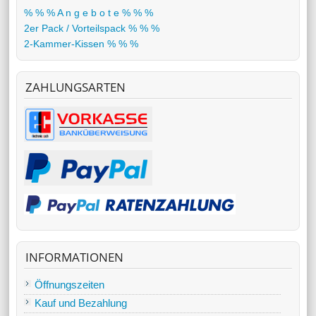
% % % A n g e b o t e % % %
2er Pack / Vorteilspack % % %
2-Kammer-Kissen % % %
ZAHLUNGSARTEN
INFORMATIONEN
Öffnungszeiten
Kauf und Bezahlung