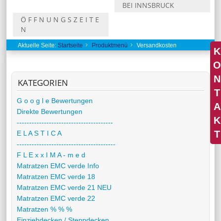
BEI INNSBRUCK
Ö F F N U N G S Z E I T E
N
Aktuelle Seite:
Startseite
Produktmenü
Versandkosten
K
O
N
KATEGORIEN
T
G o o g l e Bewertungen
A
Direkte Bewertungen
K
---------------------------------------
T
E L A S T I C A
----------------------------------------
F L E x x I M A - m e d
Matratzen EMC verde Info
Matratzen EMC verde 18
Matratzen EMC verde 21 NEU
Matratzen EMC verde 22
Matratzen % % %
Einziehdecken / Steppdecken