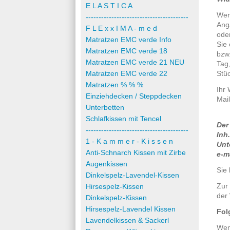
E L A S T I C A
Wen
----------------------------------------
Ang
F L E x x I M A - m e d
oder
Matratzen EMC verde Info
Sie 
Matratzen EMC verde 18
bzw
Matratzen EMC verde 21 NEU
Tag,
Matratzen EMC verde 22
Stü
Matratzen % % %
Ihr 
Einziehdecken / Steppdecken
Mail
Unterbetten
Schlafkissen mit Tencel
Der
----------------------------------------
Inh
1 - K a m m e r - K i s s e n
Unt
Anti-Schnarch Kissen mit Zirbe
e-m
Augenkissen
Sie 
Dinkelspelz-Lavendel-Kissen
Zur 
Hirsespelz-Kissen
der 
Dinkelspelz-Kissen
Hirsespelz-Lavendel Kissen
Fol
Lavendelkissen & Sackerl
Wenn