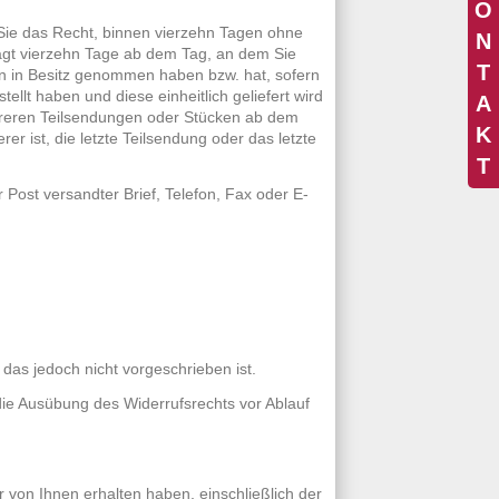
O
ie das Recht, binnen vierzehn Tagen ohne
N
rägt vierzehn Tage ab dem Tag, an dem Sie
T
ren in Besitz genommen haben bzw. hat, sofern
llt haben und diese einheitlich geliefert wird
A
ehreren Teilsendungen oder Stücken ab dem
K
er ist, die letzte Teilsendung oder das letzte
T
r Post versandter Brief, Telefon, Fax oder E-
das jedoch nicht vorgeschrieben ist.
 die Ausübung des Widerrufsrechts vor Ablauf
r von Ihnen erhalten haben, einschließlich der