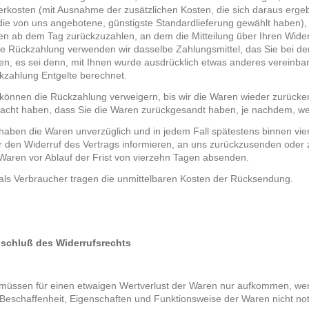
erkosten (mit Ausnahme der zusätzlichen Kosten, die sich daraus ergeb
 die von uns angebotene, günstigste Standardlieferung gewählt haben),
en ab dem Tag zurückzuzahlen, an dem die Mitteilung über Ihren Widerr
se Rückzahlung verwenden wir dasselbe Zahlungsmittel, das Sie bei der
en, es sei denn, mit Ihnen wurde ausdrücklich etwas anderes vereinbar
kzahlung Entgelte berechnet.
 können die Rückzahlung verweigern, bis wir die Waren wieder zurücke
racht haben, dass Sie die Waren zurückgesandt haben, je nachdem, welc
 haben die Waren unverzüglich und in jedem Fall spätestens binnen v
r den Widerruf des Vertrags informieren, an uns zurückzusenden oder z
 Waren vor Ablauf der Frist von vierzehn Tagen absenden.
 als Verbraucher tragen die unmittelbaren Kosten der Rücksendung.
schluß des Widerrufsrechts
 müssen für einen etwaigen Wertverlust der Waren nur aufkommen, wenn
 Beschaffenheit, Eigenschaften und Funktionsweise der Waren nicht n