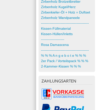
Zirbenholz Brotzeitbretter
Zirbenholz Kugel/Herz
Zirbenkiefer-Öl + Holz = Duftset
Zirbenholz Wandpaneele
---------------------------------------
Kissen-Füllmaterial
Kissen-Hüllen/Inletts
-------------------
Rosa Damascena
---------------------------------------
% % % A n g e b o t e % % %
2er Pack / Vorteilspack % % %
2-Kammer-Kissen % % %
ZAHLUNGSARTEN