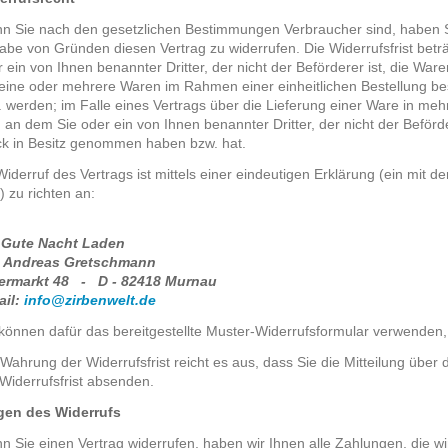
n Sie nach den gesetzlichen Bestimmungen Verbraucher sind, haben S
abe von Gründen diesen Vertrag zu widerrufen. Die Widerrufsfrist bet
 ein von Ihnen benannter Dritter, der nicht der Beförderer ist, die Wa
eine oder mehrere Waren im Rahmen einer einheitlichen Bestellung beste
. werden; im Falle eines Vertrags über die Lieferung einer Ware in m
 an dem Sie oder ein von Ihnen benannter Dritter, der nicht der Beförder
ck in Besitz genommen haben bzw. hat.
Widerruf des Vertrags ist mittels einer eindeutigen Erklärung (ein mit de
) zu richten an:
 Gute Nacht Laden
. Andreas Gretschmann
ermarkt 48 - D - 82418 Murnau
ail:
info@zirbenwelt.de
können dafür das bereitgestellte Muster-Widerrufsformular verwenden, 
Wahrung der Widerrufsfrist reicht es aus, dass Sie die Mitteilung über
Widerrufsfrist absenden.
gen des Widerrufs
 Sie einen Vertrag widerrufen, haben wir Ihnen alle Zahlungen, die wi