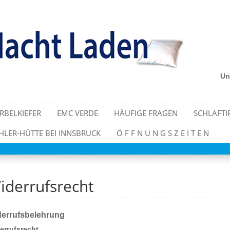
Un
IRBELKIEFER
EMC VERDE
HÄUFIGE FRAGEN
SCHLAFTI
LER-HÜTTE BEI INNSBRUCK
Ö F F N U N G S Z E I T E N
iderrufsrecht
errufsbelehrung
errufsrecht