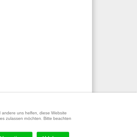
d andere uns helfen, diese Website
ies zulassen möchten. Bitte beachten
werte Links
|
Datenschutz
|
Impressum