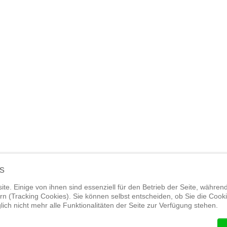
s
te. Einige von ihnen sind essenziell für den Betrieb der Seite, währen
n (Tracking Cookies). Sie können selbst entscheiden, ob Sie die Cook
Widerrufsrecht
|
Termine
|
Empfehlens
ich nicht mehr alle Funktionalitäten der Seite zur Verfügung stehen.
| Designed by JamOnMedia GmbH