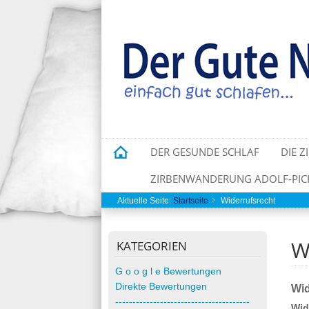
DER GESUNDE SCHLAF
DIE Z
ZIRBENWANDERUNG ADOLF-PICH
Aktuelle Seite:
Startseite
Widerrufsrecht
W
KATEGORIEN
G o o g l e Bewertungen
Direkte Bewertungen
Wid
---------------------------------------
Wid