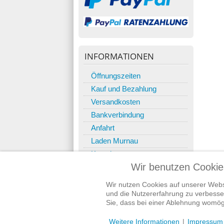
INFORMATIONEN
Öffnungszeiten
Kauf und Bezahlung
Versandkosten
Bankverbindung
Anfahrt
Laden Murnau
Kontakt
Wir benutzen Cookie
Wir nutzen Cookies auf unserer Websi
und die Nutzererfahrung zu verbesser
Sie, dass bei einer Ablehnung womögl
© 2018 Der-Gute-Nacht-Laden - Inh. Andreas Gretschmann 
Weitere Informationen
|
Impressum