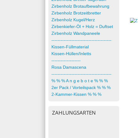
Zirbenholz Brotaufbewahrung
Zirbenholz Brotzeitbretter
Zirbenholz Kugel/Herz
Zirbenkiefer-Öl + Holz = Duftset
Zirbenholz Wandpaneele
---------------------------------------
Kissen-Füllmaterial
Kissen-Hüllen/Inletts
-------------------
Rosa Damascena
---------------------------------------
% % % A n g e b o t e % % %
2er Pack / Vorteilspack % % %
2-Kammer-Kissen % % %
ZAHLUNGSARTEN