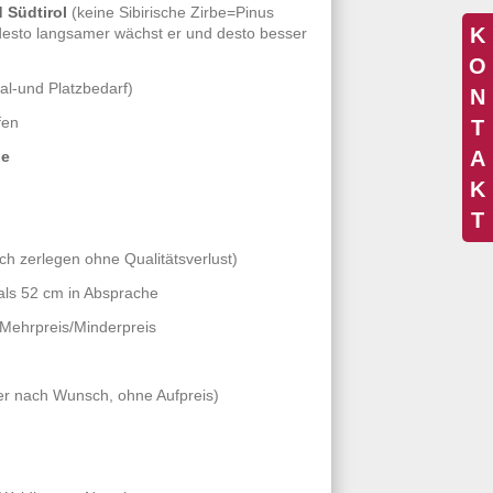
d Südtirol
(keine Sibirische Zirbe=Pinus
K
desto langsamer wächst er und desto besser
O
al-und Platzbedarf)
N
fen
T
A
le
K
T
ch zerlegen ohne Qualitätsverlust)
 als 52 cm in Absprache
Mehrpreis/Minderpreis
er nach Wunsch, ohne Aufpreis)