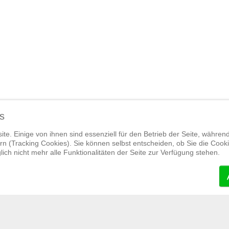
s
te. Einige von ihnen sind essenziell für den Betrieb der Seite, währen
n (Tracking Cookies). Sie können selbst entscheiden, ob Sie die Cook
ich nicht mehr alle Funktionalitäten der Seite zur Verfügung stehen.
Widerrufsrecht
|
Termine
|
Empfehlens
| Designed by JamOnMedia GmbH