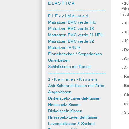
E L A S T I C A
- 1
Sib
----------------------------------------
ist 
F L E x x I M A - m e d
Matratzen EMC verde Info
- 1
Matratzen EMC verde 18
- 1
Matratzen EMC verde 21 NEU
- 1
Matratzen EMC verde 22
Matratzen % % %
- R
Einziehdecken / Steppdecken
- G
Unterbetten
Schlafkissen mit Tencel
- J
----------------------------------------
- K
1 - K a m m e r - K i s s e n
Anti-Schnarch Kissen mit Zirbe
-
Em
Augenkissen
- A
Dinkelspelz-Lavendel-Kissen
- s
Hirsespelz-Kissen
Dinkelspelz-Kissen
- 3
Hirsespelz-Lavendel Kissen
Lavendelkissen & Sackerl