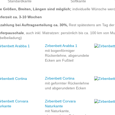
Standardkante Softkante Waldkante
lle Größen, Breiten, Längen sind möglich;
individuelle Wünsche werd
ieferzeit ca. 3-10 Wochen
nzahlung bei Auftragserteilung ca. 30%,
Rest spätestens am Tag der L
eferpauschale
, auch inkl. Matratzen: persönlich bis ca. 100 km von M
belbeiladung)
Zirbenbett Arabba 1
mit bogenförmiger
Rückenlehne, abgerundete
Ecken am Fußteil
Zirbenbett Cortina
mit geformter Rückenlehne
und abgerundeten Ecken
Zirbenbett Corvara
Naturkante
mit Naturkante,