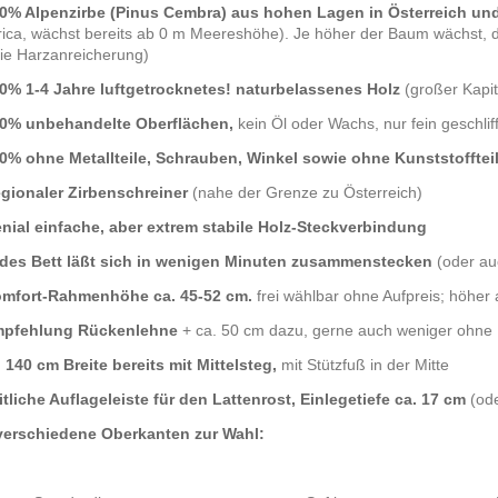
00% Alpenzirbe (Pinus Cembra) aus hohen Lagen in Österreich un
irica, wächst bereits ab 0 m Meereshöhe). Je höher der Baum wächst, 
die Harzanreicherung)
00% 1-4 Jahre luftgetrocknetes! naturbelassenes Holz
(großer Kapit
00% unbehandelte Oberflächen,
kein Öl oder Wachs, nur fein geschlif
00% ohne Metallteile, Schrauben, Winkel sowie ohne Kunststofftei
egionaler Zirbenschreiner
(nahe der Grenze zu Österreich)
enial einfache, aber extrem stabile Holz-Steckverbindung
edes Bett läßt sich in wenigen Minuten
zusammenstecken
(oder au
omfort-Rahmenhöhe ca. 45-52 cm.
frei wählbar ohne Aufpreis; höher
pfehlung Rückenlehne
+ ca. 50 cm dazu, gerne auch weniger ohne 
b 140 cm Breite bereits mit Mittelsteg,
mit Stützfuß in der Mitte
eitliche Auflageleiste für den Lattenrost, Einlegetiefe ca. 17 cm
(od
 verschiedene Oberkanten zur Wahl: