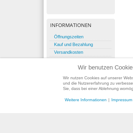
INFORMATIONEN
Öffnungszeiten
Kauf und Bezahlung
Versandkosten
Bankverbindung
Wir benutzen Cookie
Anfahrt
Laden Murnau
Wir nutzen Cookies auf unserer Websi
Kontakt
und die Nutzererfahrung zu verbesser
Sie, dass bei einer Ablehnung womögl
Weitere Informationen
|
Impressum
© 2018 Der-Gute-Nacht-Laden - Inh. Andreas Gretschmann 