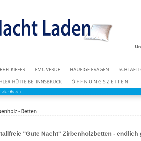
Un
IRBELKIEFER
EMC VERDE
HÄUFIGE FRAGEN
SCHLAFTI
LER-HÜTTE BEI INNSBRUCK
Ö F F N U N G S Z E I T E N
holz - Betten
benholz - Betten
tallfreie "Gute Nacht" Zirbenholzbetten - endlich g