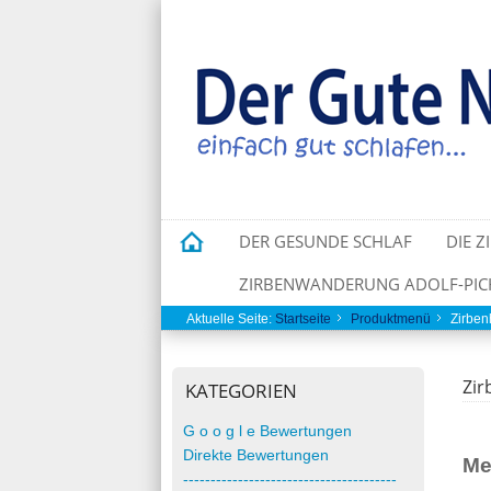
DER GESUNDE SCHLAF
DIE Z
ZIRBENWANDERUNG ADOLF-PICH
Aktuelle Seite:
Startseite
Produktmenü
Zirben
Zir
KATEGORIEN
G o o g l e Bewertungen
Direkte Bewertungen
Me
---------------------------------------