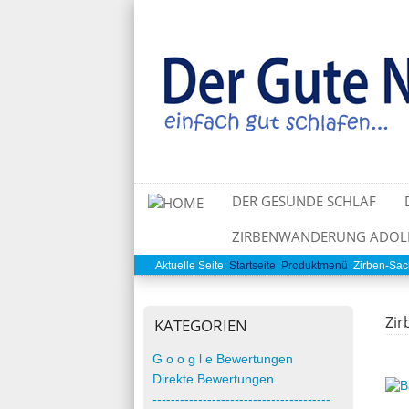
DER GESUNDE SCHLAF
ZIRBENWANDERUNG ADOLF-
Aktuelle Seite:
Startseite
Produktmenü
Zirben-Sac
Zir
KATEGORIEN
G o o g l e Bewertungen
Direkte Bewertungen
---------------------------------------