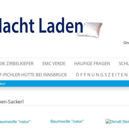
Un
DIE ZIRBELKIEFER
EMC VERDE
HÄUFIGE FRAGEN
SCHL
PICHLER-HÜTTE BEI INNSBRUCK
Ö F F N U N G S Z E I T E N
kerl
ben-Sackerl
Baumwolle "natur"