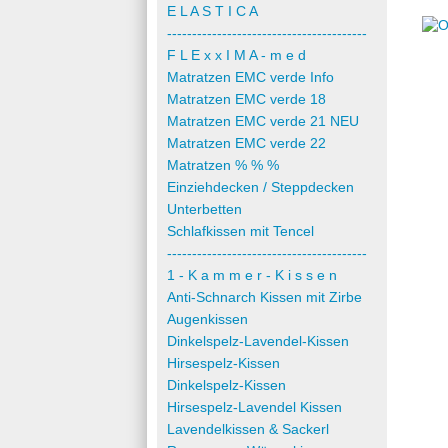
E L A S T I C A
----------------------------------------
F L E x x I M A - m e d
Matratzen EMC verde Info
Matratzen EMC verde 18
Matratzen EMC verde 21 NEU
Matratzen EMC verde 22
Matratzen % % %
Einziehdecken / Steppdecken
Unterbetten
Schlafkissen mit Tencel
----------------------------------------
1 - K a m m e r - K i s s e n
Anti-Schnarch Kissen mit Zirbe
Augenkissen
Dinkelspelz-Lavendel-Kissen
Hirsespelz-Kissen
Dinkelspelz-Kissen
Hirsespelz-Lavendel Kissen
Lavendelkissen & Sackerl