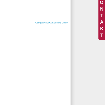
O
N
T
A
Company MAXXmarketing GmbH
K
T