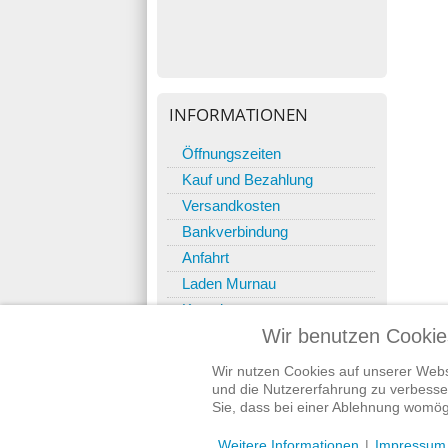
INFORMATIONEN
Öffnungszeiten
Kauf und Bezahlung
Versandkosten
Bankverbindung
Anfahrt
Laden Murnau
Kontakt
Wir benutzen Cookie
Wir nutzen Cookies auf unserer Websi
und die Nutzererfahrung zu verbesser
Sie, dass bei einer Ablehnung womögl
© 2018 Der-Gute-Nacht-Laden - Inh. Andreas Gretschmann 
Weitere Informationen
|
Impressum