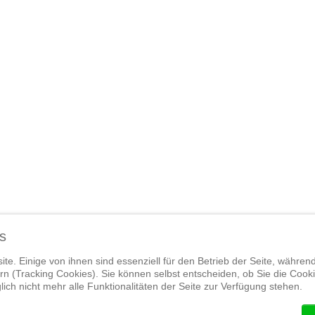
s
te. Einige von ihnen sind essenziell für den Betrieb der Seite, währen
n (Tracking Cookies). Sie können selbst entscheiden, ob Sie die Cook
Widerrufsrecht
|
Termine
|
Empfehlens
ich nicht mehr alle Funktionalitäten der Seite zur Verfügung stehen.
| Designed by JamOnMedia GmbH