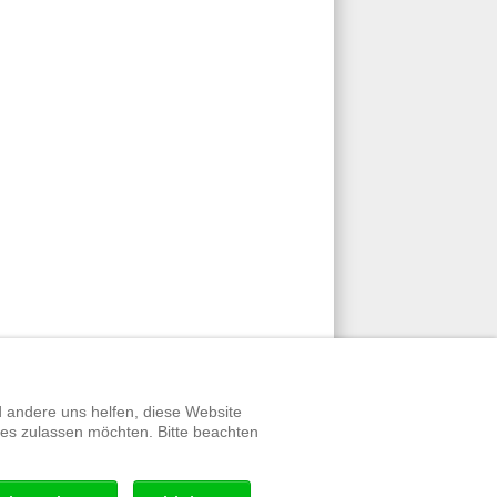
d andere uns helfen, diese Website
ies zulassen möchten. Bitte beachten
werte Links
|
Datenschutz
|
Impressum