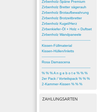
Zirbenholz-Späne Premium
Zirbenholz Bretter sägerauh
Zirbenholz Brotaufbewahrung
Zirbenholz Brotzeitbretter
Zirbenholz Kugel/Herz
Zirbenkiefer-Öl + Holz = Duftset
Zirbenholz Wandpaneele
---------------------------------------
Kissen-Füllmaterial
Kissen-Hüllen/Inletts
-------------------
Rosa Damascena
---------------------------------------
% % % A n g e b o t e % % %
2er Pack / Vorteilspack % % %
2-Kammer-Kissen % % %
ZAHLUNGSARTEN