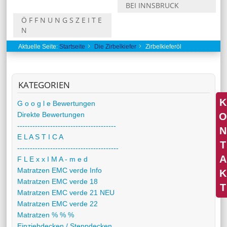
BEI INNSBRUCK
Ö F F N U N G S Z E I T E
N
Aktuelle Seite:
Startseite
Die Zirbelkiefer
Zirbelkieferöl
KATEGORIEN
K
G o o g l e Bewertungen
Direkte Bewertungen
O
---------------------------------------
N
E L A S T I C A
T
----------------------------------------
A
F L E x x I M A - m e d
Matratzen EMC verde Info
K
Matratzen EMC verde 18
T
Matratzen EMC verde 21 NEU
Matratzen EMC verde 22
Matratzen % % %
Einziehdecken / Steppdecken