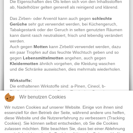
Die Eigenschaften des Öls leiten sich von den Inhaltsstoffen
ab, Nadelhölzer gelten generell als reinigend und klärend.
Das Zirben- oder Arvenöl kann auch gegen
schlechte
Gerüche
sehr gut verwendet werden, bei Küchengeruch,
Tabakgestank oder der Geruch in selten genutzten Räumen
kann damit rasch neutralisiert, frisch und lebendig verändert
werden.
Auch gegen
Motten
kann Zirbelöl verwendet werden, dazu
ein paar Tropfen auf das feuchte Wischtuch geben und so
gegen
Lebensmittelmotten
angehen, auch gegen
Kleidermotten
ähnlich vorgehen, die Kleidung waschen
und die Schränke auswischen, dies mehrmals wiederholen.
Wirkstoffe:
Die enthaltenen Wirkstoffe sind: a-Pinen, Cineol, b-
Phellandren, Limonen, b-Pinen, Terpinolen, Bornylacetat.
Wir benutzen Cookies
Wir nutzen Cookies auf unserer Website. Einige von ihnen sind
essenziell für den Betrieb der Seite, während andere uns helfen,
Widerrufsrecht
|
Termine
|
Empfehlenswerte Links
|
diese Website und die Nutzererfahrung zu verbessern (Tracking
Datenschutz
|
Impressum
Cookies). Sie können selbst entscheiden, ob Sie die Cookies
zulassen möchten. Bitte beachten Sie, dass bei einer Ablehnung