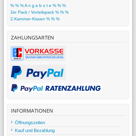
% % % A n g e b o t e % % %
2er Pack / Vorteilspack % % %
2-Kammer-Kissen % % %
ZAHLUNGSARTEN
INFORMATIONEN
Öffnungszeiten
Kauf und Bezahlung