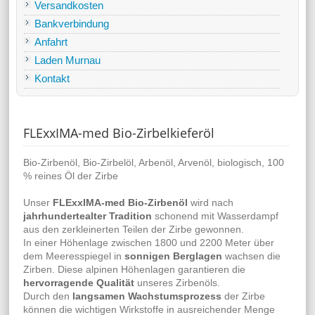
Versandkosten
Bankverbindung
Anfahrt
Laden Murnau
Kontakt
FLExxIMA-med Bio-Zirbelkieferöl
Bio-Zirbenöl, Bio-Zirbelöl, Arbenöl, Arvenöl, biologisch, 100
% reines Öl der Zirbe
Unser
FLExxIMA-med Bio-Zirbenöl
wird nach
jahrhundertealter Tradition
schonend mit Wasserdampf
aus den zerkleinerten Teilen der Zirbe gewonnen.
In einer Höhenlage zwischen 1800 und 2200 Meter über
dem Meeresspiegel in
sonnigen Berglagen
wachsen die
Zirben. Diese alpinen Höhenlagen garantieren die
hervorragende Qualität
unseres Zirbenöls.
Durch den
langsamen Wachstumsprozess
der Zirbe
können die wichtigen Wirkstoffe in ausreichender Menge