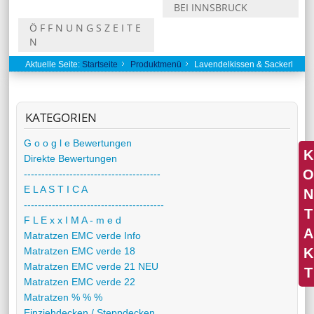
BEI INNSBRUCK
Ö F F N U N G S Z E I T E
N
Aktuelle Seite:
Startseite
Produktmenü
Lavendelkissen & Sackerl
KATEGORIEN
G o o g l e Bewertungen
K
Direkte Bewertungen
O
---------------------------------------
E L A S T I C A
N
----------------------------------------
T
F L E x x I M A - m e d
A
Matratzen EMC verde Info
K
Matratzen EMC verde 18
Matratzen EMC verde 21 NEU
T
Matratzen EMC verde 22
Matratzen % % %
Einziehdecken / Steppdecken