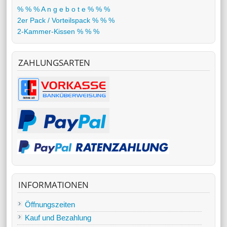
% % % A n g e b o t e % % %
2er Pack / Vorteilspack % % %
2-Kammer-Kissen % % %
ZAHLUNGSARTEN
INFORMATIONEN
Öffnungszeiten
Kauf und Bezahlung