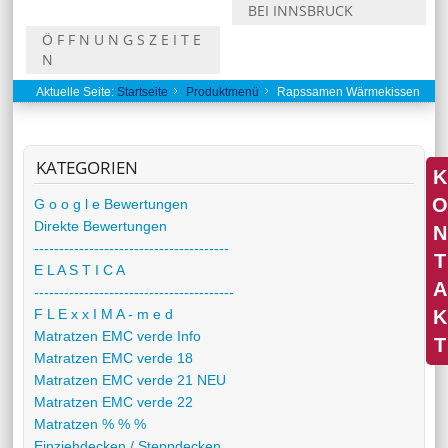
BEI INNSBRUCK
Ö F F N U N G S Z E I T E
N
Aktuelle Seite:
Startseite
Produktmenü
Rapssamen Wärmekissen
KATEGORIEN
K
O
G o o g l e Bewertungen
Direkte Bewertungen
N
---------------------------------------
T
E L A S T I C A
A
----------------------------------------
K
F L E x x I M A - m e d
Matratzen EMC verde Info
T
Matratzen EMC verde 18
Matratzen EMC verde 21 NEU
Matratzen EMC verde 22
Matratzen % % %
Einziehdecken / Steppdecken