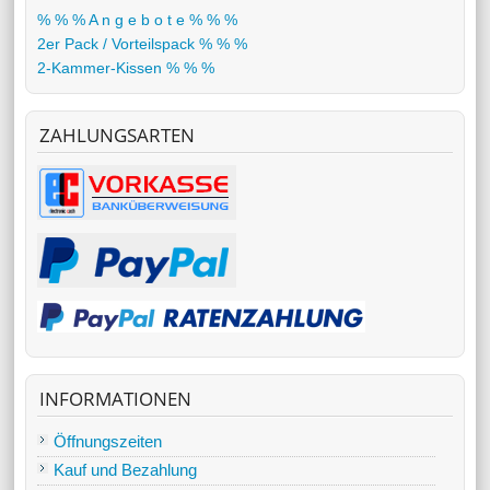
% % % A n g e b o t e % % %
2er Pack / Vorteilspack % % %
2-Kammer-Kissen % % %
ZAHLUNGSARTEN
INFORMATIONEN
Öffnungszeiten
Kauf und Bezahlung